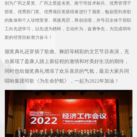
别为广药之星奖、广药之星提名奖、南宁市技术标兵、优秀管理干
部奖、优秀部门奖、优秀项目奖获得者进行了颁奖，勉励受到表彰
的集体和个人珍惜荣誉、再接再厉，再创佳绩，并号召全体干部职
工向先进学习，以先进为榜样，主动作为，奋勇争先，为完成明年
新的经营目标努力奋斗！
颁奖典礼还穿插了歌曲、舞蹈等精彩的文艺节目表演，充
分展现了盈康人踏上新征程的激情和对美好生活的期待，
同时也给颁奖典礼增添了欢乐喜庆的气氛，最后大家共同
唱响集团司歌《为生命护航》，一起为2022年加油！