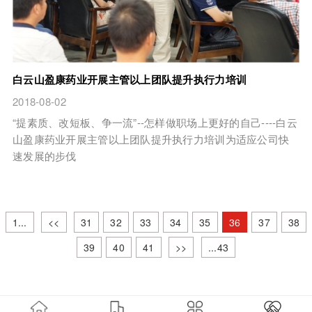
白云山盈康药业开展主管以上团队提升执行力培训
2018-08-02
“提素质、改短板、争一流”--怎样做职场上更好的自己----白云
山盈康药业开展主管以上团队提升执行力培训为适应公司快
速发展的步伐
1...
<<
31
32
33
34
35
36
37
38
39
40
41
>>
...43