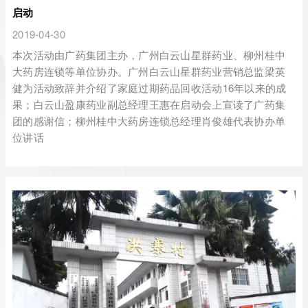
启动
2019-04-30
本次活动由广药集团主办，广州白云山星群药业、柳州桂中
大药房连锁等单位协办。广州白云山星群药业营销总监梁英
健为活动致辞并介绍了家庭过期药品回收活动16年以来的成
果；白云山盈康药业副总经理王惠在启动会上宣读了广药集
团的感谢信；柳州桂中大药房连锁总经理肖俊雄代表协办单
位讲话