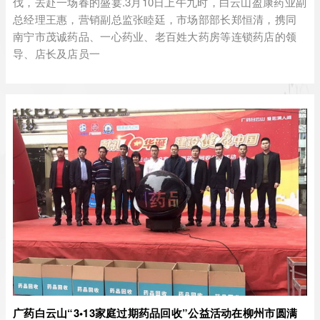
伐，去赴一场春的盛宴.3月10日上午九时，白云山盈康药业副
总经理王惠，营销副总监张睦廷，市场部部长郑恒清，携同
南宁市茂诚药品、一心药业、老百姓大药房等连锁药店的领
导、店长及店员一
广药白云山“3•13家庭过期药品回收”公益活动在柳州市圆满