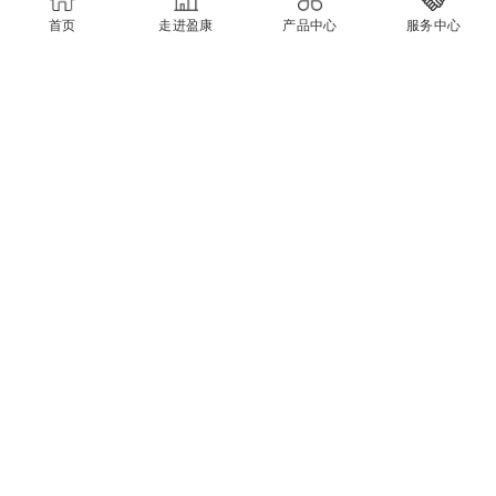
开“全区创建和谐劳
首页
走进盈康
产品中心
服务中心
传承红色基因 弘扬革命传统
2019-10-18
——我司组织党员和入党积极分子参观广西发展成就概览图
片展
1...
<<
20
21
22
23
24
25
26
27
28
29
30
>>
...43