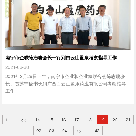
南宁市企联陈志聪会长一行到白云山盈康考察指导工作
2021-03-30
2021年3月29日上午，南宁市企业和企业家联合会陈志聪会
长、贾苏宁秘书长到广西白云山盈康药业有限公司考察指导
工作
1...
<<
14
15
16
17
18
19
20
21
22
23
24
>>
...43